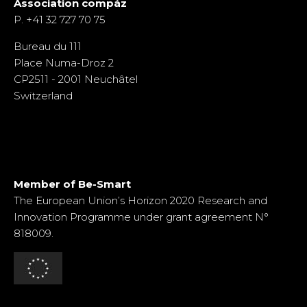
Association compáz
P. +41 32 727 70 75
Bureau du 111
Place Numa-Droz 2
CP2511 - 2001 Neuchâtel
Switzerland
Member of Be-Smart
Me
The European Union’s Horizon 2020 Research and
Th
Innovation Programme under grant agreement N°
In
818009.
85