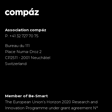
Association compáz
P. +41 32 727 70 75
Bureau du 111
Place Numa-Droz 2
CP2511 - 2001 Neuchâtel
Switzerland
Member of Be-Smart
Me
The European Union’s Horizon 2020 Research and
Th
Innovation Programme under grant agreement N°
In