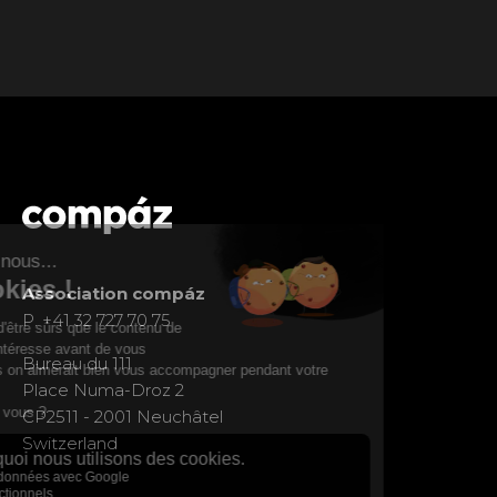
Association compáz
P. +41 32 727 70 75
Bureau du 111
Place Numa-Droz 2
CP2511 - 2001 Neuchâtel
Switzerland