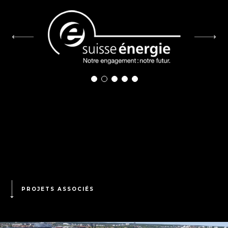
Commune de Hauterive
Répub
PROJETS ASSOCIÉS